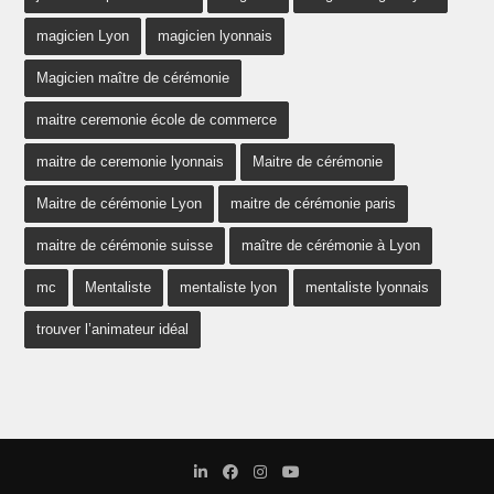
magicien Lyon
magicien lyonnais
Magicien maître de cérémonie
maitre ceremonie école de commerce
maitre de ceremonie lyonnais
Maitre de cérémonie
Maitre de cérémonie Lyon
maitre de cérémonie paris
maitre de cérémonie suisse
maître de cérémonie à Lyon
mc
Mentaliste
mentaliste lyon
mentaliste lyonnais
trouver l’animateur idéal