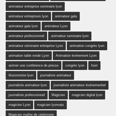
animateur entreprise seminaire lyon
animateur entreprises lyon
animateur gala
animateur gala lyon
animateur Lyon
animateur professionnel
animateur seminaire lyon
animateur séminaire entreprise Lyon
animation congrès lyon
animation table ronde Lyon
Animation événement Lyon
animer une conférence de presse
congrès lyon
host
illusionniste lyon
journaliste animateur
journaliste animateur lyon
journaliste animateur événementiel
journaliste professionnel
Magicien
magicien digital lyon
magicien Lyon
magicien lyonnais
Magicien maître de cérémonie