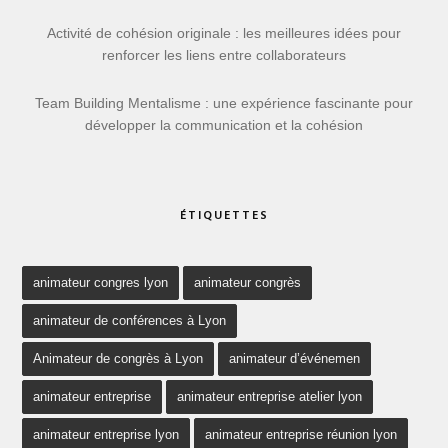
Activité de cohésion originale : les meilleures idées pour
renforcer les liens entre collaborateurs
Team Building Mentalisme : une expérience fascinante pour
développer la communication et la cohésion
ÉTIQUETTES
animateur congres lyon
animateur congrès
animateur de conférences à Lyon
Animateur de congrès à Lyon
animateur d’événemen
animateur entreprise
animateur entreprise atelier lyon
animateur entreprise lyon
animateur entreprise réunion lyon