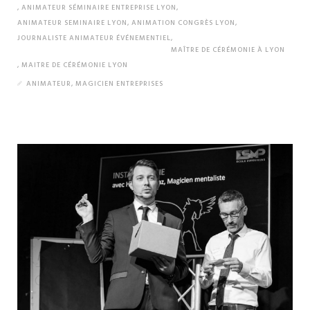
,
ANIMATEUR SÉMINAIRE ENTREPRISE LYON
,
ANIMATEUR SEMINAIRE LYON
,
ANIMATION CONGRÈS LYON
,
JOURNALISTE ANIMATEUR ÉVÉNEMENTIEL
,
MAÎTRE DE CÉRÉMONIE À LYON
,
MAITRE DE CÉRÉMONIE LYON
ANIMATEUR
,
MAGICIEN ENTREPRISES