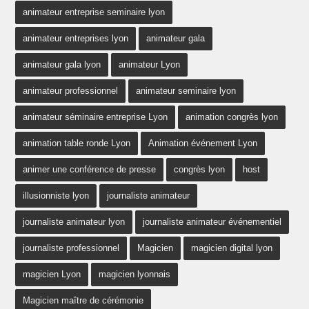
animateur entreprise seminaire lyon
animateur entreprises lyon
animateur gala
animateur gala lyon
animateur Lyon
animateur professionnel
animateur seminaire lyon
animateur séminaire entreprise Lyon
animation congrès lyon
animation table ronde Lyon
Animation événement Lyon
animer une conférence de presse
congrès lyon
host
illusionniste lyon
journaliste animateur
journaliste animateur lyon
journaliste animateur événementiel
journaliste professionnel
Magicien
magicien digital lyon
magicien Lyon
magicien lyonnais
Magicien maître de cérémonie