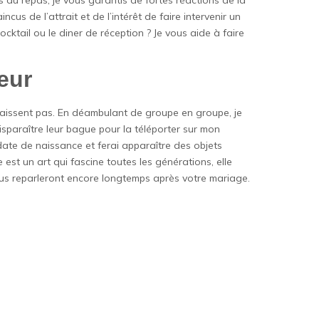
 du repas, je vous garantis de fortes réactions de la
us de l’attrait et de l’intérêt de faire intervenir un
cocktail ou le diner de réception ? Je vous aide à faire
eur
connaissent pas. En déambulant de groupe en groupe, je
disparaître leur bague pour la téléporter sur mon
 date de naissance et ferai apparaître des objets
e est un art qui fascine toutes les générations, elle
vous reparleront encore longtemps après votre mariage.