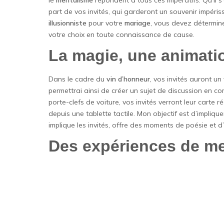
le
mentalisme
répondent à tous ces impératifs. Qu’il s
part de vos invités, qui garderont un souvenir impériss
illusionniste
pour votre
mariage
, vous devez déterminer
votre choix en toute connaissance de cause.
La magie, une animatio
Dans le cadre du
vin d’honneur
, vos invités auront un
permettrai ainsi de créer un sujet de discussion en co
porte-clefs de voiture, vos invités verront leur carte
depuis une tablette tactile. Mon objectif est d’implique
implique les invités, offre des moments de poésie et 
Des expériences de me