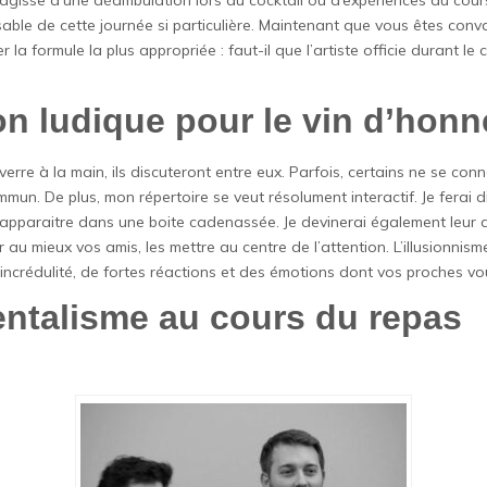
’agisse d’une déambulation lors du cocktail ou d’expériences au cours
able de cette journée si particulière. Maintenant que vous êtes convainc
 la formule la plus appropriée : faut-il que l’artiste officie durant le 
n ludique pour le vin d’honn
 verre à la main, ils discuteront entre eux. Parfois, certains ne se 
mmun. De plus, mon répertoire se veut résolument interactif. Je ferai 
 réapparaitre dans une boite cadenassée. Je devinerai également leur
r au mieux vos amis, les mettre au centre de l’attention. L’illusionnism
d’incrédulité, de fortes réactions et des émotions dont vos proches 
ntalisme au cours du repas