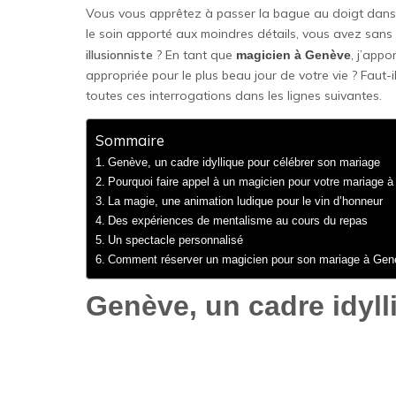
Vous vous apprêtez à passer la bague au doigt dans q
le soin apporté aux moindres détails, vous avez sans
illusionniste
? En tant que
, j’appo
magicien à Genève
appropriée pour le plus beau jour de votre vie ? Faut-i
toutes ces interrogations dans les lignes suivantes.
Sommaire
Genève, un cadre idyllique pour célébrer son mariage
Pourquoi faire appel à un magicien pour votre mariage 
La magie, une animation ludique pour le vin d’honneur
Des expériences de mentalisme au cours du repas
Un spectacle personnalisé
Comment réserver un magicien pour son mariage à Gen
Genève, un cadre idyll