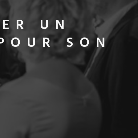
ER UN
 POUR SON
VE