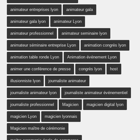
animateur entreprises lyon
animateur gala
animateur gala lyon
animateur Lyon
animateur professionnel
animateur seminaire lyon
animateur séminaire entreprise Lyon
animation congrès lyon
animation table ronde Lyon
Animation événement Lyon
animer une conférence de presse
congrès lyon
host
illusionniste lyon
journaliste animateur
journaliste animateur lyon
journaliste animateur événementiel
journaliste professionnel
Magicien
magicien digital lyon
magicien Lyon
magicien lyonnais
Magicien maître de cérémonie