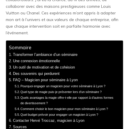
collaborer avec des maisons prestigieuses comme Louis
Vuitton ou Chanel. Ces expériences m’ont appris à adapter
mon art à l’univers et aux valeurs de chaque entreprise, afin
que chaque intervention soit en parfaite harmonie avec
l’événement.
Sommaire
Transformer l’ambiance d’un séminaire
Une connexion émotionnelle
Un outil de motivation et de cohésion
Des souvenirs qui perdurent
FAQ – Magicien pour séminaire à Lyon
Pourquoi engager un magicien pour votre séminaire à Lyon ?
Quel type de magie puis-je présenter lors d’un séminaire ?
Quels avantages la magie offre-t-elle par rapport à d’autres formes
de divertissement ?
Comment choisir le bon magicien pour mon séminaire à Lyon ?
Quel budget prévoir pour engager un magicien à Lyon ?
Contacter Hervé Troccaz, magicien à Lyon
Sources