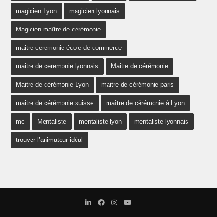
magicien Lyon
magicien lyonnais
Magicien maître de cérémonie
maitre ceremonie école de commerce
maitre de ceremonie lyonnais
Maitre de cérémonie
Maitre de cérémonie Lyon
maitre de cérémonie paris
maitre de cérémonie suisse
maître de cérémonie à Lyon
mc
Mentaliste
mentaliste lyon
mentaliste lyonnais
trouver l’animateur idéal