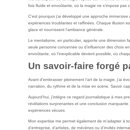
fois fluide et envoûtante, où la magie ne s’impose pas 
C’est pourquoi j’ai développé une approche immersive du 
expériences troublantes et raffinées. Chaque illusion e
glace et nourrissent l’ambiance générale.
Le mentalisme, en particulier, apporte une dimension f
seule personne concernée ou d’influencer des choix en 
envoûtante, où l’inexplicable devient possible, où chaq
Un savoir-faire forgé p
Avant d’embrasser pleinement l’art de la magie, j’ai é
narration, du rythme et de la mise en scène. Savoir capt
Aujourd’hui, j’intègre ce regard journalistique à mes 
révélations surprenantes et une conclusion marquante. 
expériences vécues.
Mon expertise me permet également de m’adapter à tous 
d’entreprise, d’artistes, de mécènes ou d’invités inte