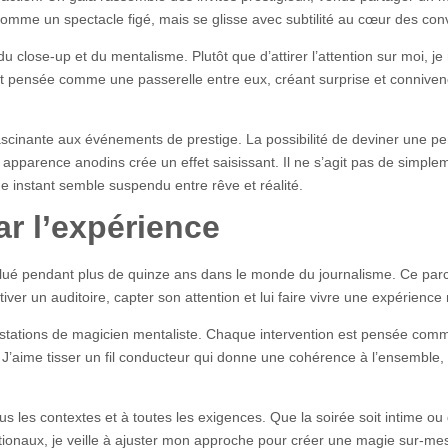
comme un spectacle figé, mais se glisse avec subtilité au cœur des con
close-up et du mentalisme. Plutôt que d’attirer l’attention sur moi, je 
st pensée comme une passerelle entre eux, créant surprise et connivenc
ascinante aux événements de prestige. La possibilité de deviner une p
apparence anodins crée un effet saisissant. Il ne s’agit pas de simple
ue instant semble suspendu entre rêve et réalité.
ar l’expérience
volué pendant plus de quinze ans dans le monde du journalisme. Ce par
iver un auditoire, capter son attention et lui faire vivre une expérience
prestations de magicien mentaliste. Chaque intervention est pensée com
J’aime tisser un fil conducteur qui donne une cohérence à l’ensemble, 
les contextes et à toutes les exigences. Que la soirée soit intime ou 
rnationaux, je veille à ajuster mon approche pour créer une magie sur-