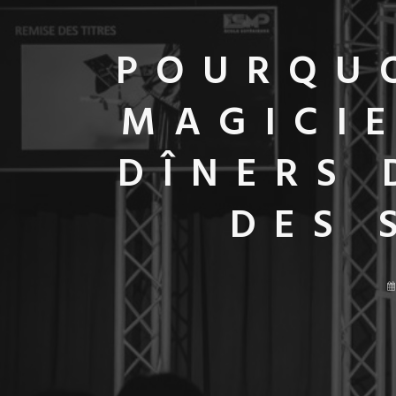
POURQUO
MAGICI
DÎNERS 
DES 