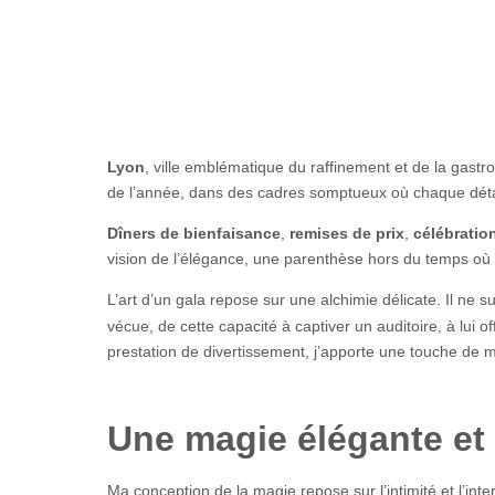
Lyon
, ville emblématique du raffinement et de la gast
de l’année, dans des cadres somptueux où chaque détai
Dîners de bienfaisance
,
remises de prix
,
célébratio
vision de l’élégance, une parenthèse hors du temps où p
L’art d’un gala repose sur une alchimie délicate. Il ne
vécue, de cette capacité à captiver un auditoire, à lui o
prestation de divertissement, j’apporte une touche de my
Une magie élégante et
Ma conception de la magie repose sur l’intimité et l’int