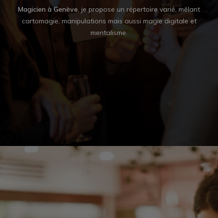
e de
Magicien à Genève
, je propose un répertoire varié, mêlant
En
vos
cartomagie, manipulations mais aussi magie digitale et
impo
, qui
mentalisme.
à 
v