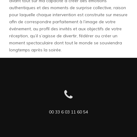
avant tout sur ma capacité à créer des émotions
authentiques et des moments de surprise collective, raison
pour laquelle chaque intervention est construite sur mesure
afin de correspondre parfaitement à l’image de votre
événement, au profil des invités et aux objectifs de votre
réception, qu’il s’agisse de divertir, fédérer ou créer un
moment spectaculaire dont tout le monde se souviendra
longtemps après la soirée.
00 33 6 03 11 60 54