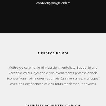
contact@magicienh.fr
A PROPOS DE MOI
Maitre de cérémonie et magicien mentaliste, j’apporte une
véritable valeur ajoutée à vos évènements professionnels
(conventions, séminaires) et privés (anniversaires, mariages)
avec des expériences et des tours modernes, innovants
DERNIÈRES NOUVELLES DU BLOG