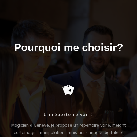
Pourquoi me choisir?
Un répertoire varié
e de
Magicien à Genève
, je propose un répertoire varié, mêlant
En
vos
cartomagie, manipulations mais aussi magie digitale et
impo