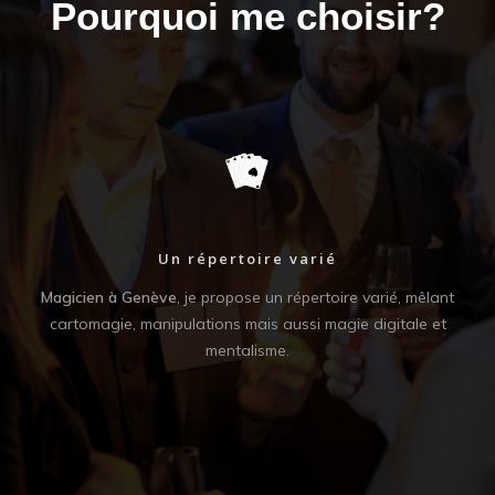
Pourquoi me choisir?
Un répertoire varié
e de
Magicien à Genève
, je propose un répertoire varié, mêlant
En
vos
cartomagie, manipulations mais aussi magie digitale et
impo
, qui
mentalisme.
à 
v