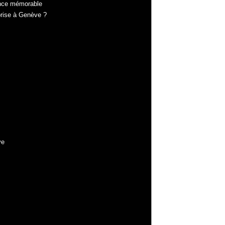
ence mémorable
prise à Genève ?
ve