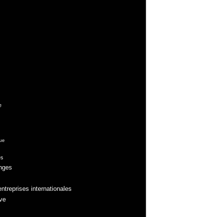
e
ue
es
anges
ntreprises internationales
ve