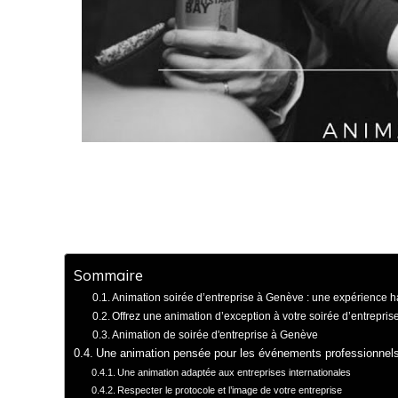
Sommaire
Animation soirée d’entreprise à Genève : une expérience h
Offrez une animation d’exception à votre soirée d’entrepri
Animation de soirée d'entreprise à Genève
Une animation pensée pour les événements professionnel
Une animation adaptée aux entreprises internationales
Respecter le protocole et l’image de votre entreprise