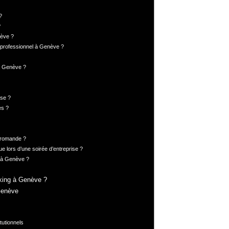
?
?
nève ?
 professionnel à Genève ?
 à Genève ?
ise ?
es ?
 romande ?
 lors d’une soirée d’entreprise ?
e à Genève ?
rking à Genève ?
Genève
tutionnels