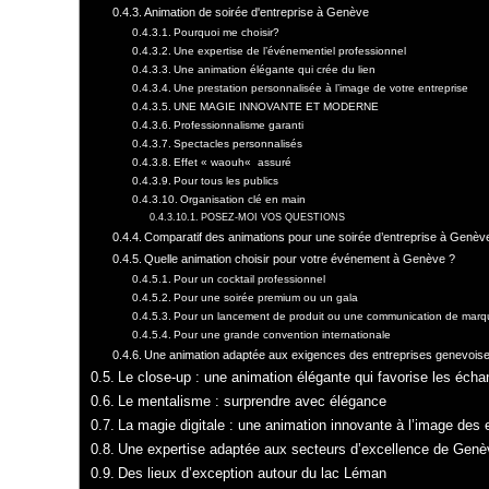
Animation de soirée d'entreprise à Genève
Pourquoi me choisir?
Une expertise de l’événementiel professionnel
Une animation élégante qui crée du lien
Une prestation personnalisée à l’image de votre entreprise
UNE MAGIE INNOVANTE ET MODERNE
Professionnalisme garanti
Spectacles personnalisés
Effet « waouh« assuré
Pour tous les publics
Organisation clé en main
POSEZ-MOI VOS QUESTIONS
Comparatif des animations pour une soirée d’entreprise à Genèv
Quelle animation choisir pour votre événement à Genève ?
Pour un cocktail professionnel
Pour une soirée premium ou un gala
Pour un lancement de produit ou une communication de marq
Pour une grande convention internationale
Une animation adaptée aux exigences des entreprises genevois
Le close-up : une animation élégante qui favorise les éch
Le mentalisme : surprendre avec élégance
La magie digitale : une animation innovante à l’image des e
Une expertise adaptée aux secteurs d’excellence de Genè
Des lieux d’exception autour du lac Léman