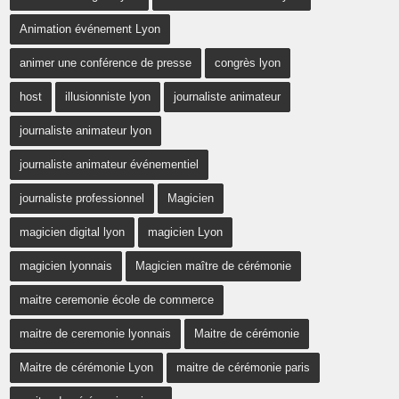
Animation événement Lyon
animer une conférence de presse
congrès lyon
host
illusionniste lyon
journaliste animateur
journaliste animateur lyon
journaliste animateur événementiel
journaliste professionnel
Magicien
magicien digital lyon
magicien Lyon
magicien lyonnais
Magicien maître de cérémonie
maitre ceremonie école de commerce
maitre de ceremonie lyonnais
Maitre de cérémonie
Maitre de cérémonie Lyon
maitre de cérémonie paris