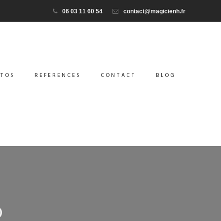
06 03 11 60 54
contact@magicienh.fr
TOS
REFERENCES
CONTACT
BLOG
D