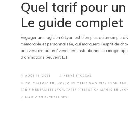
Quel tarif pour un
Le guide complet
Engager un magicien à Lyon est bien plus qu’un simple dive
mémorable et personnalisée, qui marquera l’esprit de chac
anniversaire ou un événement institutionnel, la magie ap
d’animations peuvent […]
AOÛT 13, 2025
HERVÉ TROCCAZ
COUT MAGICIEN LYON
,
QUEL TARIF MAGICIEN LYON
,
TAR
TARIF MENTALISTE LYON
,
TARIF PRESTATION MAGICIEN LYO
MAGICIEN ENTREPRISES